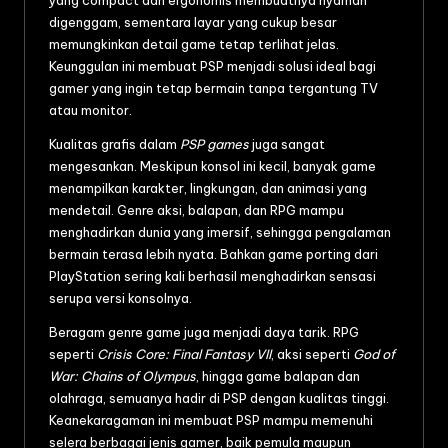
yang compact dan ergonomis membuatnya nyaman
digenggam, sementara layar yang cukup besar
memungkinkan detail game tetap terlihat jelas.
Keunggulan ini membuat PSP menjadi solusi ideal bagi
gamer yang ingin tetap bermain tanpa tergantung TV
atau monitor.
Kualitas grafis dalam
PSP games
juga sangat
mengesankan. Meskipun konsol ini kecil, banyak game
menampilkan karakter, lingkungan, dan animasi yang
mendetail. Genre aksi, balapan, dan RPG mampu
menghadirkan dunia yang imersif, sehingga pengalaman
bermain terasa lebih nyata. Bahkan game porting dari
PlayStation sering kali berhasil menghadirkan sensasi
serupa versi konsolnya.
Beragam genre game juga menjadi daya tarik. RPG
seperti
Crisis Core: Final Fantasy VII
, aksi seperti
God of
War: Chains of Olympus
, hingga game balapan dan
olahraga, semuanya hadir di PSP dengan kualitas tinggi.
Keanekaragaman ini membuat PSP mampu memenuhi
selera berbagai jenis gamer, baik pemula maupun