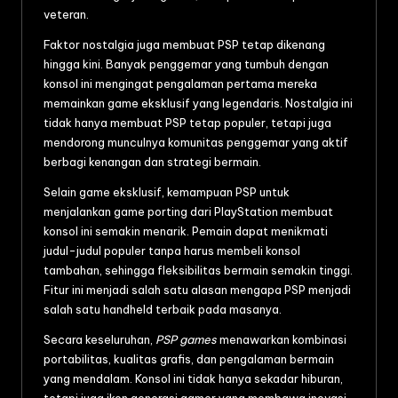
veteran.
Faktor nostalgia juga membuat PSP tetap dikenang
hingga kini. Banyak penggemar yang tumbuh dengan
konsol ini mengingat pengalaman pertama mereka
memainkan game eksklusif yang legendaris. Nostalgia ini
tidak hanya membuat PSP tetap populer, tetapi juga
mendorong munculnya komunitas penggemar yang aktif
berbagi kenangan dan strategi bermain.
Selain game eksklusif, kemampuan PSP untuk
menjalankan game porting dari PlayStation membuat
konsol ini semakin menarik. Pemain dapat menikmati
judul-judul populer tanpa harus membeli konsol
tambahan, sehingga fleksibilitas bermain semakin tinggi.
Fitur ini menjadi salah satu alasan mengapa PSP menjadi
salah satu handheld terbaik pada masanya.
Secara keseluruhan,
PSP games
menawarkan kombinasi
portabilitas, kualitas grafis, dan pengalaman bermain
yang mendalam. Konsol ini tidak hanya sekadar hiburan,