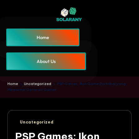
Home
About Us
Home
Uncategorized
PSP Games: Ikon Game Portabel yang
Mewarnai Generasi Gamer
Uncategorized
PSP Games: Ikon