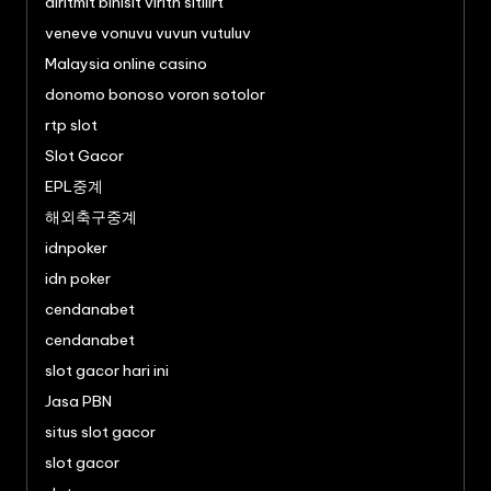
diritmit binisit viritn sitilirt
veneve vonuvu vuvun vutuluv
Malaysia online casino
donomo bonoso voron sotolor
rtp slot
Slot Gacor
EPL중계
해외축구중계
idnpoker
idn poker
cendanabet
cendanabet
slot gacor hari ini
Jasa PBN
situs slot gacor
slot gacor