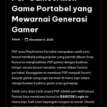
Game Portabel yang
Mewarnai Generasi
Gamer
Admin
November 4, 2025
PSP atau PlayStation Portable merupakan salah satu
konsol handheld paling populer yang pernah dibuat Sony.
Konsol ini menghadirkan
PSP games
dengan kualitas
hampir setara konsol rumahan, namun dalam format
portabel. Keunggulan ini membuat PSP menjadi favorit
banyak gamer yang ingin bermain di mana saja tanpa
mengorbankan kualitas grafis atau gameplay.
Salah satu daya tarik utama PSP adalah portabilitasnya.
Pemain bisa membawa konsol ini
BABE138 Login
ke
mana saja, baik saat bepergian maupun di rumah. Ukuran