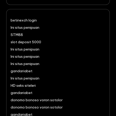
betinexch login
Ini situs penipuan
STM88
slot deposit 5000
Ini situs penipuan
Ini situs penipuan
Ini situs penipuan
gandariabet
Ini situs penipuan
HD seks siteleri
gandariabet
donomo bonoso voron sotolor
donomo bonoso voron sotolor
gandariabet