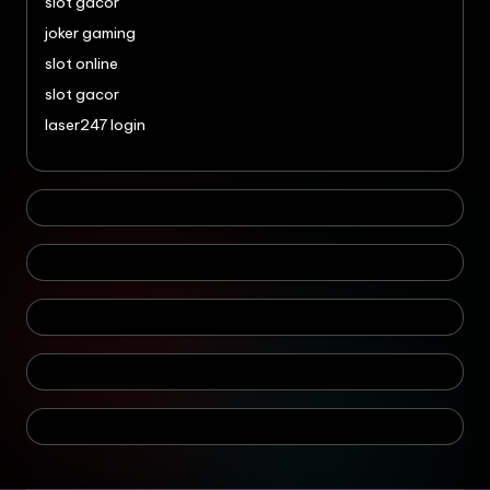
slot gacor
joker gaming
slot online
slot gacor
laser247 login